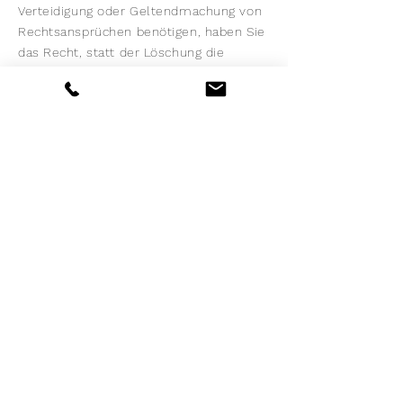
Verteidigung oder Geltendmachung von
Rechtsansprüchen benötigen, haben Sie
das Recht, statt der Löschung die
Einschränkung der Verarbeitung Ihrer
personenbezogenen Daten zu
verlangen. Wenn Sie einen Widerspruch
nach Art. 21 Abs. 1 DSGVO eingelegt
haben, muss eine Abwägung zwischen
Ihren und unseren Interessen
vorgenommen werden. Solange noch
nicht feststeht, wessen Interessen
überwiegen, haben Sie das Recht, die
Einschränkung der Verarbeitung Ihrer
personenbezogenen Daten zu
verlangen. Wenn Sie die Verarbeitung
Ihrer personenbezogenen Daten
eingeschränkt haben, dürfen diese
Daten – von ihrer Speicherung
abgesehen – nur mit Ihrer Einwilligung